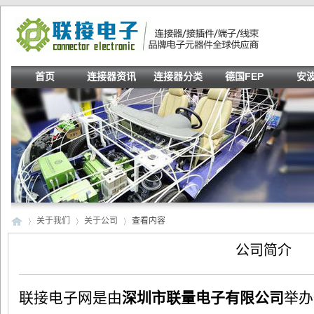
首页
连接器资讯
连接器分类
德国FEP
安
关于我们
关于公司
查看内容
公司简介
联
›
›
›
联接电子网是由
深圳市联量电子有限公司
举办一