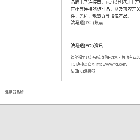
品牌电子连接器，FCI以其超过十
医疗等连接器标准品，以及薄膜开关，
件，光纤，散热器等增值产品。
法马通(FCI)焦点
法马通(FCI)资讯
nn
德尔福早已经完成收购FCI集团机动车业
FCI连接器官网 http://www.fci.com/
法国FCI连接器
连接器品牌
ect