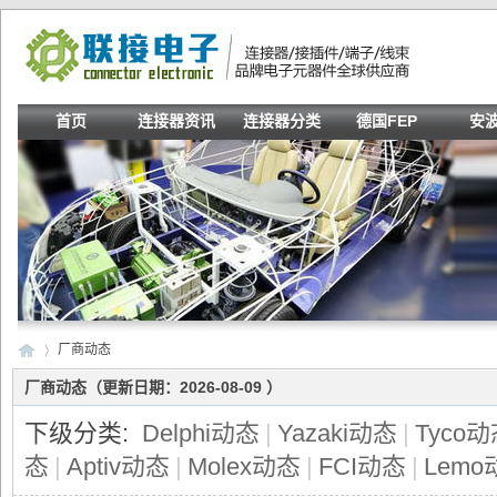
首页
连接器资讯
连接器分类
德国FEP
安
厂商动态
厂商动态（更新日期：2026-08-09 ）
下级分类:
Delphi动态
|
Yazaki动态
|
Tyco
联
›
态
|
Aptiv动态
|
Molex动态
|
FCI动态
|
Lemo