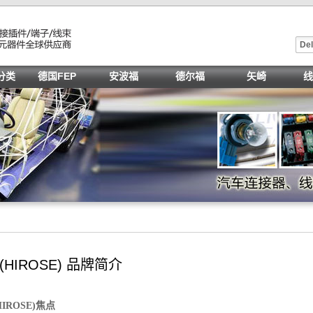
Del
分类
德国FEP
安波福
德尔福
矢崎
线
(HIROSE) 品牌简介
IROSE)焦点