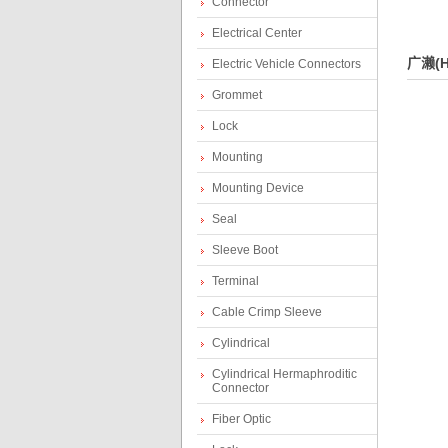
Connector
Electrical Center
广濑(H
Electric Vehicle Connectors
Grommet
Lock
nn
Mounting
Mounting Device
Seal
Sleeve Boot
Terminal
Cable Crimp Sleeve
Cylindrical
ect
Cylindrical Hermaphroditic
Connector
Fiber Optic