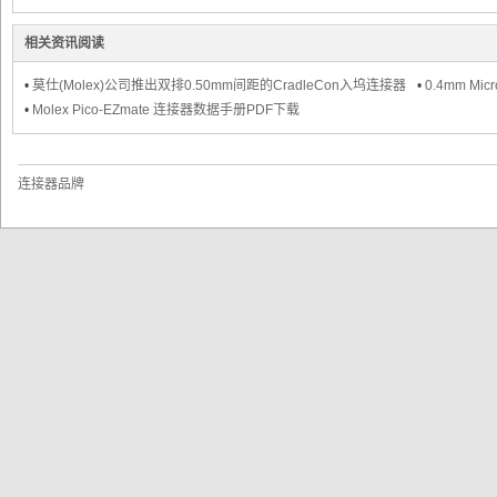
相关资讯阅读
•
莫仕(Molex)公司推出双排0.50mm间距的CradleCon入坞连接器
•
0.4mm Mi
系列产品 ...
•
Molex Pico-EZmate 连接器数据手册PDF下载
子
连接器品牌
网