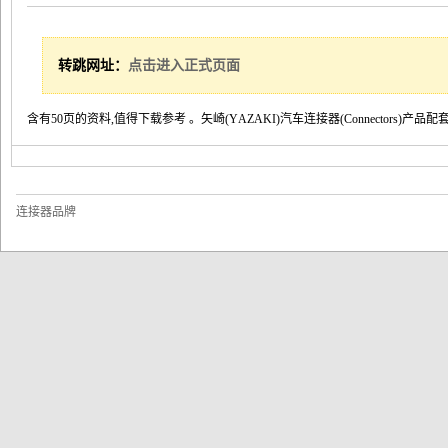
转跳网址：
点击进入正式页面
含有50页的资料,值得下载参考 。
矢
崎
(
Y
A
Z
A
K
I
)
汽
车
连
接
器
(
C
o
n
n
e
c
t
o
r
s
)
产
品
配
量
连接器品牌
电